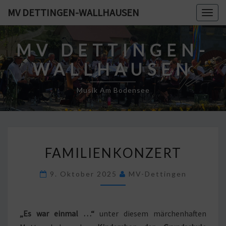
Skip
MV DETTINGEN-WALLHAUSEN
Togg
to
navig
content
MV DETTINGEN-
WALLHAUSEN
Musik Am Bodensee
FAMILIENKONZERT
FAMILIENKONZERT
9. Oktober 2025
MV-Dettingen
„Es war einmal …“
unter diesem märchenhaften