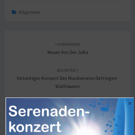
Allgemein
Beitragsnavigation
VORHERIGER
Neues Von Der JuKa
NÄCHSTER
Vielseitiges Konzert Des Musikvereins Dettingen-
Wallhausen
Die Kommentare sind geschlossen.