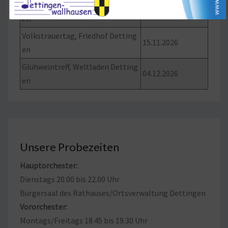
Verenafest, Pfarrgarten Detting
20.09.2026
en
Volkstrauertag, Friedhof Detting
15.11.2026
en
Glühweintreff, Weltladen Detting
04.12.2026
en
Unsere Probezeiten
Hauptorchester:
Dienstags 20.00 bis 22.00 Uhr
Bürgersaal des Rathauses/Ortsverwaltung Dettingen
Vororchester:
Montags/Freitags 18.45 bis 19.30 Uhr