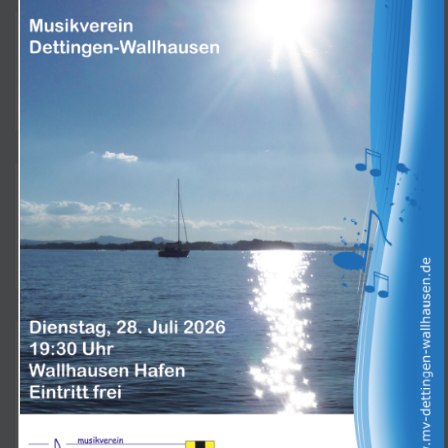
Suchen
Suchen
KONTAKT
vorstand@mv-dettingen-wallhausen.de
Subscribe
Termine 202
6
Serenadenkonzert, Wallhausen H
28.07.2026, 19:30
afen
Uhr