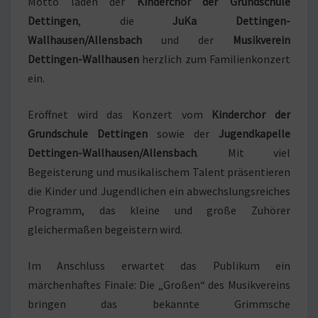
Motto laden der
Kinderchor der Grundschule
Dettingen
, die
JuKa Dettingen-
Wallhausen/Allensbach
und der
Musikverein
Dettingen-Wallhausen
herzlich zum Familienkonzert
ein.
Eröffnet wird das Konzert vom
Kinderchor der
Grundschule Dettingen
sowie der
Jugendkapelle
Dettingen-Wallhausen/Allensbach
. Mit viel
Begeisterung und musikalischem Talent präsentieren
die Kinder und Jugendlichen ein abwechslungsreiches
Programm, das kleine und große Zuhörer
gleichermaßen begeistern wird.
Im Anschluss erwartet das Publikum ein
märchenhaftes Finale: Die „Großen“ des Musikvereins
bringen das bekannte Grimmsche