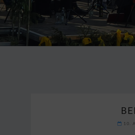
BE
10. 