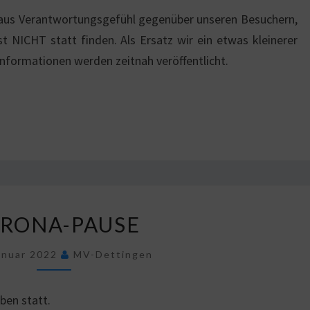
 aus Verantwortungsgefühl gegenüber unseren Besuchern,
t NICHT statt finden. Als Ersatz wir ein etwas kleinerer
Informationen werden zeitnah veröffentlicht.
CORONA-
RONA-PAUSE
PAUSE
anuar 2022
MV-Dettingen
ben statt.